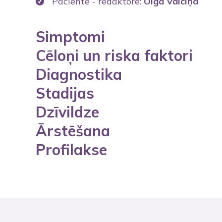
Paciente - redaktore:
Olga Valciņa
Simptomi
Cēloņi un riska faktori
Diagnostika
Stadijas
Dzīvildze
Ārstēšana
Profilakse