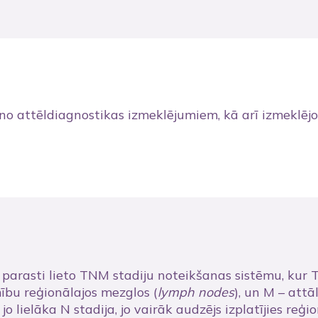
u no attēldiagnostikas izmeklējumiem, kā arī izmeklē
parasti lieto TNM stadiju noteikšanas sistēmu, kur 
ību reģionālajos mezglos (
lymph
nodes
), un M – att
; jo lielāka N stadija, jo vairāk audzējs izplatījies reģ