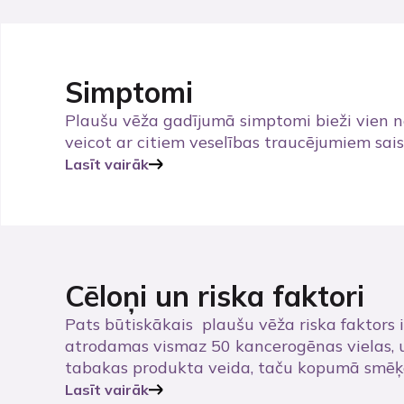
Simptomi
Plaušu vēža gadījumā simptomi bieži vien nep
veicot ar citiem veselības traucējumiem sai
Lasīt vairāk
Cēloņi un riska faktori
Pats būtiskākais plaušu vēža riska faktors i
atrodamas vismaz 50 kancerogēnas vielas, u
tabakas produkta veida, taču kopumā smēķētā
Lasīt vairāk