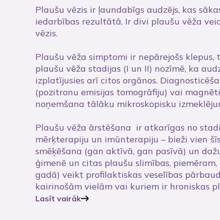
Plaušu vēzis ir ļaundabīgs audzējs, kas sāk
iedarbības rezultātā. Ir divi plaušu vēža ve
vēzis.
Plaušu vēža simptomi ir nepārejošs klepus, 
plaušu vēža stadijas (I un II) nozīmē, ka audz
izplatījusies arī citos orgānos. Diagnosticē
(pozitronu emisijas tomogrāfiju) vai magnēti
noņemšana tālāku mikroskopisku izmeklēju
Plaušu vēža ārstēšana ir atkarīgas no stadij
mērķterapiju un imūnterapiju – bieži vien šī
smēķēšana (gan aktīvā, gan pasīvā) un dažu 
ģimenē un citas plaušu slimības, piemēram, H
gadā) veikt profilaktiskas veselības pārbaud
kairinošām vielām vai kuriem ir hroniskas pl
Lasīt vairāk