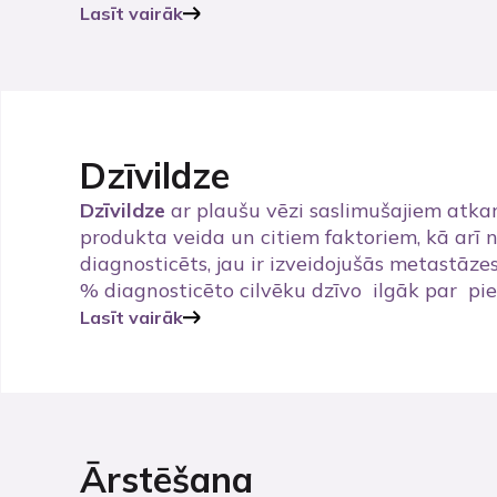
Lasīt vairāk
Dzīvildze
Dzīvildze
ar plaušu vēzi saslimušajiem atka
produkta veida un citiem faktoriem, kā arī n
diagnosticēts, jau ir izveidojušās metastāz
% diagnosticēto cilvēku dzīvo ilgāk par pi
Lasīt vairāk
Ārstēšana