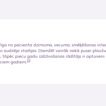
rīga no pacienta dzimuma, vecuma, smēķēšanas inten
o audzēja stadijas. Diemžēl vairāk nekā pusei plaušu
es, tāpēc piecu gadu izdzīvošanas rādītājs ir aptuven
29
eciem gadiem.