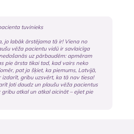
pacienta tuvinieks
a, jo labāk ārstējama tā ir! Viena no
ušu vēža pacientu vidū ir savlaicīga
n nedošanās uz pārbaudēm: apmēram
 pie ārsta tikai tad, kad vairs neko
omēr, pat ja šķiet, ka piemums, Latvijā,
r izdarīt, gribu uzsvērt, ka tā nav tiesa!
arīt ļoti daudz un plaušu vēža pacientus
gribu atkal un atkal aicināt – ejiet pie