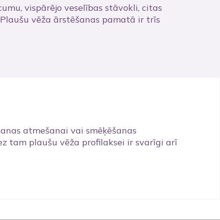
cumu, vispārējo veselības stāvokli, citas
 Plaušu vēža ārstēšanas pamatā ir trīs
ķēšanas atmešanai vai smēķēšanas
 tam plaušu vēža profilaksei ir svarīgi arī