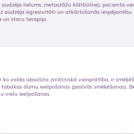
i., audzēja lielums, metastāžu klātbūtne), pacienta ve
 uz audzēja agresivitāti un atkārtošanās iespējamību.
 un staru terapija.
par ko valda absolūta zinātniskā vienprātība, ir smē
no tabakas dūmu ieelpošanas (pasīvās smēķēšanas). Bez
ku vielu ieelpošanas.