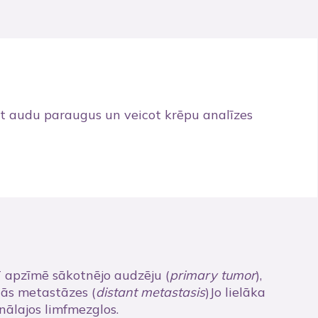
jot audu paraugus un veicot krēpu analīzes
T apzīmē sākotnējo audzēju (
primary tumor
),
ālās metastāzes (
distant metastasis
)Jo lielāka
ionālajos limfmezglos.