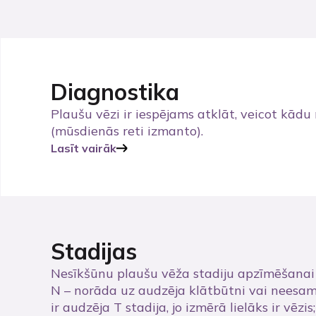
Diagnostika
Plaušu vēzi ir iespējams atklāt, veicot kād
(mūsdienās reti izmanto).
Lasīt vairāk
Stadijas
Nesīkšūnu plaušu vēža stadiju apzīmēšanai 
N – norāda uz audzēja klātbūtni vai neesam
ir audzēja T stadija, jo izmērā lielāks ir vēzis