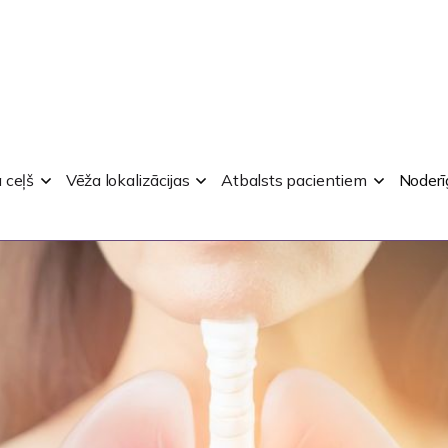
UŠU VĒZIS
 ceļš
Vēža lokalizācijas
Atbalsts pacientiem
Noderī