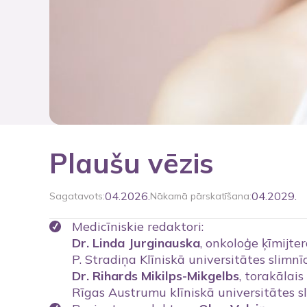
Plaušu vēzis
04.2026.
04.2029.
Sagatavots:
Nākamā pārskatīšana:
Medicīniskie redaktori:
Dr. Linda Jurginauska
, onkoloģe ķīmijter
P. Stradiņa Klīniskā universitātes slimnī
Dr. Rihards Mikilps-Mikgelbs
, torakālais
Rīgas Austrumu klīniskā universitātes s