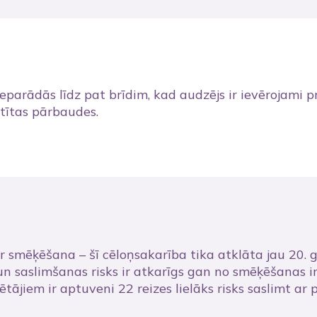
arādās līdz pat brīdim, kad audzējs ir ievērojami prog
stītas pārbaudes.
r smēķēšana – šī cēloņsakarība tika atklāta jau 20. 
n saslimšanas risks ir atkarīgs gan no smēķēšanas i
jiem ir aptuveni 22 reizes lielāks risks saslimt ar