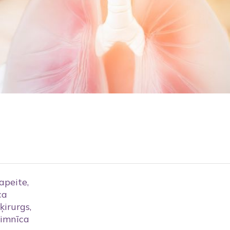
apeite,
ca
 ķirurgs,
limnīca