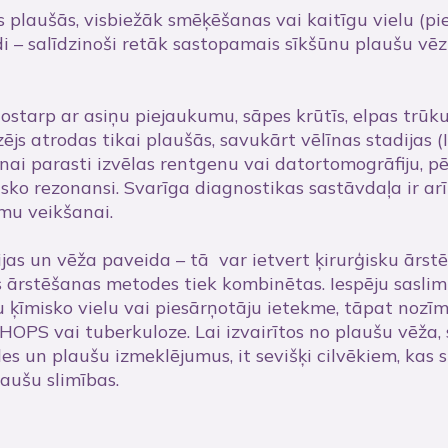
as plaušās, visbiežāk smēķēšanas vai kaitīgu vielu (
idi – salīdzinoši retāk sastopamais sīkšūnu plaušu vē
tostarp ar asiņu piejaukumu, sāpes krūtīs, elpas trū
ējs atrodas tikai plaušās, savukārt vēlīnas stadijas (I
šanai parasti izvēlas rentgenu vai datortomogrāfiju, 
sko rezonansi. Svarīga diagnostikas sastāvdaļa ir arī
mu veikšanai.
as un vēža paveida – tā var ietvert ķirurģisku ārstēša
s ārstēšanas metodes tiek kombinētas. Iespēju saslimt
ķīmisko vielu vai piesārņotāju ietekme, tāpat nozīmī
OPS vai tuberkuloze. Lai izvairītos no plaušu vēža, s
es un plaušu izmeklējumus, it sevišķi cilvēkiem, kas 
aušu slimības.