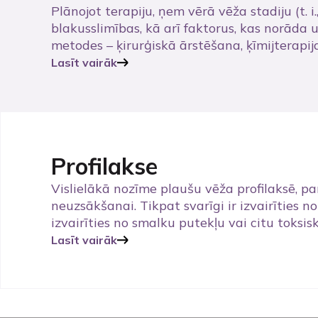
Plānojot terapiju, ņem vērā vēža stadiju (t. 
blakusslimības, kā arī faktorus, kas norāda
metodes – ķirurģiskā ārstēšana, ķīmijterapija
Lasīt vairāk
Profilakse
Vislielākā nozīme plaušu vēža profilaksē, 
neuzsākšanai. Tikpat svarīgi ir izvairīties 
izvairīties no smalku putekļu vai citu toksis
Lasīt vairāk