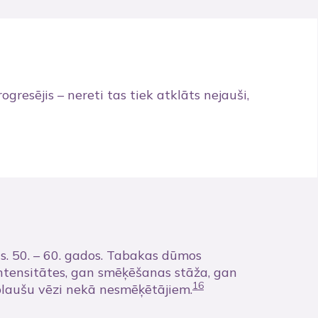
resējis – nereti tas tiek atklāts nejauši,
gs. 50. – 60. gados. Tabakas dūmos
ntensitātes, gan smēķēšanas stāža, gan
16
 plaušu vēzi nekā nesmēķētājiem.