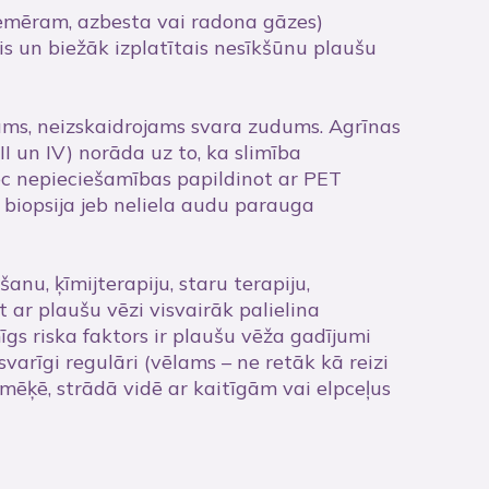
piemēram, azbesta vai radona gāzes)
zis un biežāk izplatītais nesīkšūnu plaušu
kums, neizskaidrojams svara zudums. Agrīnas
II un IV) norāda uz to, ka slimība
pēc nepieciešamības papildinot ar PET
 biopsija jeb neliela audu parauga
nu, ķīmijterapiju, staru terapiju,
 ar plaušu vēzi visvairāk palielina
gs riska faktors ir plaušu vēža gadījumi
varīgi regulāri (vēlams – ne retāk kā reizi
smēķē, strādā vidē ar kaitīgām vai elpceļus