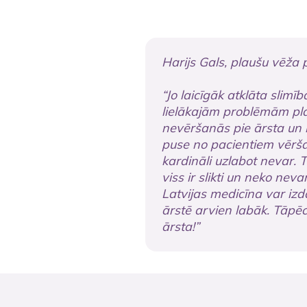
Harijs Gals, plaušu vēža 
“Jo laicīgāk atklāta slimīb
lielākajām problēmām pla
nevēršanās pie ārsta u
puse no pacientiem vēršas
kardināli uzlabot nevar. T
viss ir slikti un neko neva
Latvijas medicīna var izd
ārstē arvien labāk. Tāpēc 
ārsta!”