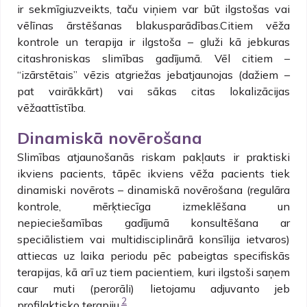
ir sekmīgiuzveikts, taču viņiem var būt ilgstošas vai
vēlīnas ārstēšanas blakusparādības.Citiem vēža
kontrole un terapija ir ilgstoša – gluži kā jebkuras
citashroniskas slimības gadījumā. Vēl citiem –
“izārstētais” vēzis atgriežas jebatjaunojas (dažiem –
pat vairākkārt) vai sākas citas lokalizācijas
vēžaattīstība.
Dinamiskā novērošana
Slimības atjaunošanās riskam pakļauts ir praktiski
ikviens pacients, tāpēc ikviens vēža pacients tiek
dinamiski novērots – dinamiskā novērošana (regulāra
kontrole, mērķtiecīga izmeklēšana un
nepieciešamības gadījumā konsultēšana ar
speciālistiem vai multidisciplinārā konsīlija ietvaros)
attiecas uz laika periodu pēc pabeigtas specifiskās
terapijas, kā arī uz tiem pacientiem, kuri ilgstoši saņem
caur muti (perorāli) lietojamu adjuvanto jeb
2
profilaktisko terapiju.