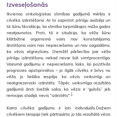
Izveseļošanās
Ikvienas onkoloģiskas slimības gadījumā mērķis ir
cilvēka izārstēšana. Ar to saprotot pilnīgu audzēja un
tā šūnu likvidāciju, lai slimība turpmākajos mūža gados
neatjaunotos. Proti, tā ir situācija, ka vēža šūnu
klātbūtne organismā vairs nav konstatējama,
ārstēšana vairs nav nepieciešama, un nav sagaidāms,
ka vēzis atgriezīsies. Diemžēl pārliecība par vēža
pilnīgu izārstēšanu nekad nevar būt simtprocentīga.
Vairumā gadījumu ir nepieciešams laiks, lai pozitīvās
prognozes apstiprinātos – jo ilgāk cilvēks ir brīvs no
vēža, jo lielāka iespēja, ka vēzis veiksmīgi un
neatgriezeniski izārstēts. Tāpēc veiksmīga rezultāta
gadījumā ārsti biežāk saka, ka vēzis ir “gulošs” jeb
1
remisijas stadijā, nevis "izārstēts".
‍Katra cilvēka gadījums ir ļoti individuāls.Dažiem
cilvēkiem terapija tiek pārtraukta, jo tās rezultātā vēzis