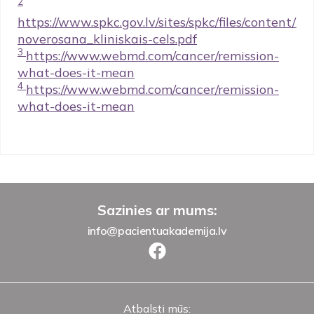
2
https://www.spkc.gov.lv/sites/spkc/files/conten
noverosana_kliniskais-cels.pdf
3
https://www.webmd.com/cancer/remission-
what-does-it-mean
4
https://www.webmd.com/cancer/remission-
what-does-it-mean
Sazinies ar mums:
info@pacientuakademija.lv
Atbalsti mūs: