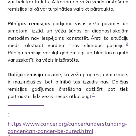
vai tiek kontrolēts. Atkarībā no vēža veida ārstēšana
remisijas laikā var turpināties vai tikt pārtraukta.
Pilnīgas remisijas
gadījumā visas vēža pazīmes un
simptomi izzūd, un vēža šūnas ar diagnostiskajām
metodēm nav iespējams konstatēt. Ārsti šo situāciju
3
mēdz raksturot vārdiem “nav slimības pazīmju”.
Pilnīga remisija var ilgt gadiem ilgi, un tikai laika gaitā
var uzskatīt, ka vēzis ir izārstēts.
Daļēja remisija
nozīmē, ka vēža progresija vai izmērs
ir mazinājušies, bet pilnībā tas izzudis nav. Daļējas
remisijas gadījumos ārstēšana dažkārt pat tiek
4
pārtraukta, līdz vēzis nesāk atkal augt.
1
https://www.cancer.org/cancer/understanding-
cancer/can-cancer-be-cured.html