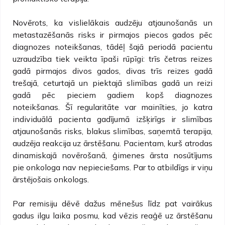
Novērots, ka vislielākais audzēju atjaunošanās un
metastazēšanās risks ir pirmajos piecos gados pēc
diagnozes noteikšanas, tādēļ šajā periodā pacientu
uzraudzība tiek veikta īpaši rūpīgi: trīs četras reizes
gadā pirmajos divos gados, divas trīs reizes gadā
trešajā, ceturtajā un piektajā slimības gadā un reizi
gadā pēc pieciem gadiem kopš diagnozes
noteikšanas. Šī regularitāte var mainīties, jo katra
individuālā pacienta gadījumā izšķirīgs ir slimības
atjaunošanās risks, blakus slimības, saņemtā terapija,
audzēja reakcija uz ārstēšanu. Pacientam, kurš atrodas
dinamiskajā novērošanā, ģimenes ārsta nosūtījums
pie onkologa nav nepieciešams. Par to atbildīgs ir viņu
ārstējošais onkologs.
Par remisiju dēvē dažus mēnešus līdz pat vairākus
gadus ilgu laika posmu, kad vēzis reaģē uz ārstēšanu