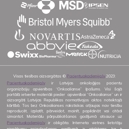
Visas tiesības aizsargātas ©
Pacientuakademija.lv
2023:
Pacientuakademija.lv
ir Latvijas onkoloģijas pacientu
organizāciju apvienības “Onkoalianse” īpašums. Visi šajā
portālā ietvertie materiāli pieder apvienībai “Onkoalianse” un ir
aizsargāti Latvijas Republikas normatīvajos aktos noteiktajā
kārtībā. Tos bez Onkoalianses rakstiskas atļaujas nav tiesību
reproducēt, izplatīt, pārveidot, mainīt, papildināt vai citādi
izmantot. Materiālu pārpublicēšanas gadījumā atsauce uz
Pacientuakademija.lv
ir obligāta. Interneta vietnes lietotāju
pienākumu neievērošanas gadījumā, ir atzīstams, ka ir