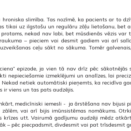
 hroniska slimība. Tas nozīmē, ka pacients ar to dzī
 tikai uz ilgstošu un regulāru zāļu lietošanu, bet a
as, protams, nekad nav labi, bet mūsdienās vēzis var 
traukuma – pieciem vai desmit gadiem vai arī salīd
 uzveikšanas ceļu sākt no sākuma. Tomēr galvenais, 
iena” epizode, ja vien tā nav drīz pēc sākotnējās 
eikti nepieciešamie izmeklējumi un analīzes, lai preci
 Nekad netiek automātiski pieņemts, ka recidīva gad
s ir viens un tas pats audzējis.
rmkārt, medicīniski iemesli - ja ārstēšana nav bijusi p
 zālēm, vai arī bijis imūnsistēmas nomākums. Otrkā
s krīzes utt. Vairumā gadījumu audzēji mēdz atkārt
ēlāk – pēc piecpadsmit, divdesmit vai pat trīsdesmit 