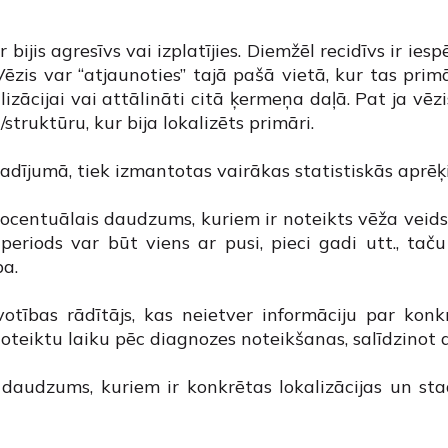
r bijis agresīvs vai izplatījies. Diemžēl recidīvs ir iesp
Vēzis var “atjaunoties” tajā pašā vietā, kur tas prim
zācijai vai attālināti citā ķermeņa daļā. Pat ja vēzi
struktūru, kur bija lokalizēts primāri.
gadījumā, tiek izmantotas vairākas statistiskās aprē
ocentuālais daudzums, kuriem ir noteikts vēža veids u
eriods var būt viens ar pusi, pieci gadi utt., taču
ba.
votības rādītājs, kas neietver informāciju par kon
noteiktu laiku pēc diagnozes noteikšanas, salīdzinot 
daudzums, kuriem ir konkrētas lokalizācijas un sta