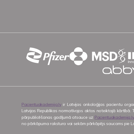
Pacientuakademija.lv
ir Latvijas onkoloģijas pacientu orga
Latvijas Republikas normatīvajos aktos noteiktajā kārtībā. T
pārpublicēšanas gadījumā atsauce uz
Pacientuakademija.l
no pārkāpuma rakstura vai sekām pārkāpējs saucams pie Latvij