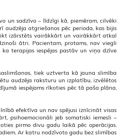
vo un sadzīvo – līdzīgi kā, piemēram, cilvēki
rī audzēja atgriešanos pēc perioda, kas bijis
tikt izārstēts vairākkārt un vairākkārt atkal
zinoši ātri. Pacientam, protams, nav viegli
ka terapijas iespējas pastāv un viņa dzīve
saslimšanas, tiek uztverta kā jauna slimība
zētu audzēja raksturu un izplatību, izvēlētos
ījumā iespējams rīkoties pēc tā paša plāna,
ilnībā efektīva un nav spējusi iznīcināt visas
rt, psihoemocionāli jeb somatiski iemesli –
oties pirmo divu gadu laikā pēc operācijas.
gadiem. Ar katru nodzīvoto gadu bez slimības