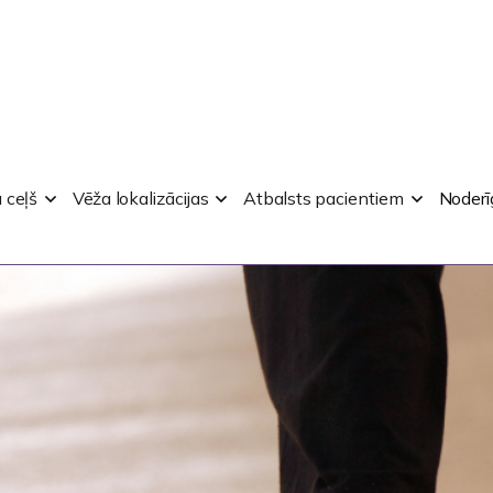
DĪVS
 ceļš
Vēža lokalizācijas
Atbalsts pacientiem
Noderī