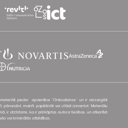
 materiāli pieder apvienībai “Onkoalianse” un ir aizsargāti
 pārveidot, mainīt, papildināt vai citādi izmantot. Materiālu
ā, ir atzīstams, ka ir pārkāptas autora tiesības, un atkarībā
ās vai kriminālās atbildības.