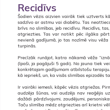
Recidīvs
Šodien vēzis aizvien vairāk tiek uztverts kā
sadzīvo ar astmu vai diabētu. Tas neattiecas
brīvs no slimības, jeb recidīvu. Recidīvs, t
atgriezties. Tas var notikt pēc ilgāka pār
nevienā gadījumā, jo tas nozīmē visu vēža
turpinās.
Precīzāk runājot, katra nākamā vēža “iznāc
(īpaši, ja pagājuši 5 gadi). No jauna tiek v
konkrētajam gadījumam atbilstošu terapiju.
kā iepriekš, un, ka visās slimības epizodēs ta
Ir vairāki iemesli, kāpēc vēzis atgriežas. Pi
audzēja šūnas, vai audzējs nav reaģējis uz
dažādi pārdzīvojumi, zaudējumi, personiska
Taču slimība mēdz atgriezties arī krietni v