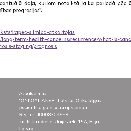
entuālā daļa, kuriem noteiktā laika periodā pēc ār
ības progresijas”.
raksts/kapec-slimiba-atkartojas
p/long-term-health-concerns/recurrence/what-is-canc
osis-staging/prognosis
Atbalsti mūs:
“ONKOALIANSE”, Latvijas Onkoloģijas
pacientu organizāciju apvienība
Reģ. nr: 40008304963
Juridiskā adrese: Ūnijas iela 15A, Rīga,
Latvija