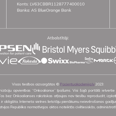
Konts: LV63CBBR1128777400010
Banka: AS BlueOrange Bank
Atbalstītāji:
Visas tiesības aizsargātas ©
Pacientuakademija.lv
2023:
nizāciju apvienības “Onkoalianse” īpašums. Visi šajā portālā ietvertie
os bez Onkoalianses rakstiskas atļaujas nav tiesību reproducēt, izplatīt,
v
ir obligāta. Interneta vietnes lietotāju pienākumu neievērošanas gadījum
as Republika normatīvajos aktos noteiktās civiltiesiskās, administratīv