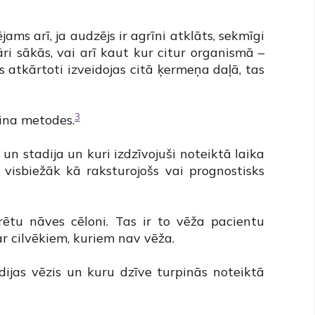
ējams arī, ja audzējs ir agrīni atklāts, sekmīgi
āri sākās, vai arī kaut kur citur organismā –
s atkārtoti izveidojas citā ķermeņa daļā, tas
3
ķina metodes.
n stadija un kuri izdzīvojuši noteiktā laika
 visbiežāk kā raksturojošs vai prognostisks
krētu nāves cēloni. Tas ir to vēža pacientu
ar cilvēkiem, kuriem nav vēža.
dijas vēzis un kuru dzīve turpinās noteiktā