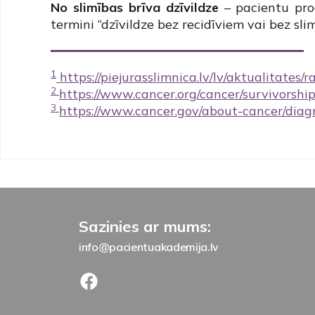
No slimības brīva dzīvildze
– pacientu proc
termini “dzīvildze bez recidīviem vai bez slim
1
https://piejurasslimnica.lv/lv/aktualitates/
2
https://www.cancer.org/cancer/survivorshi
3
https://www.cancer.gov/about-cancer/diagn
Sazinies ar mums:
info@pacientuakademija.lv