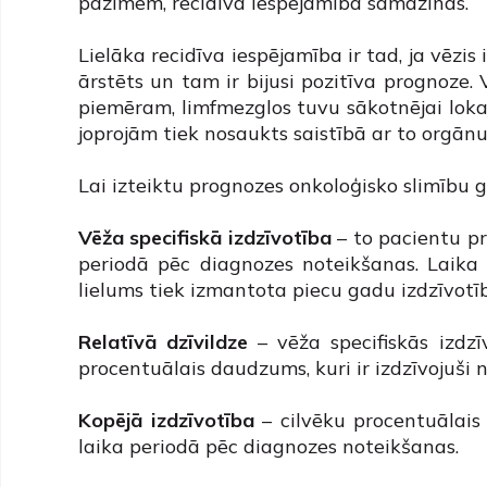
pazīmēm, recidīva iespējamība samazinās.
Lielāka recidīva iespējamība ir tad, ja vēzis i
ārstēts un tam ir bijusi pozitīva prognoze. 
piemēram, limfmezglos tuvu sākotnējai lokali
joprojām tiek nosaukts saistībā ar to orgānu/
Lai izteiktu prognozes onkoloģisko slimību 
Vēža specifiskā izdzīvotība
– to pacientu pr
periodā pēc diagnozes noteikšanas. Laika p
lielums tiek izmantota piecu gadu izdzīvotī
Relatīvā dzīvildze
– vēža specifiskās izdzī
procentuālais daudzums, kuri ir izdzīvojuši 
Kopējā izdzīvotība
– cilvēku procentuālais 
laika periodā pēc diagnozes noteikšanas.