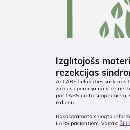
Izglītojošs mater
rezekcijas sindr
Ar LARS lielākoties saskaras t
zarnas operācija un ir izgriez
par LARS un tā simptomiem, k
ikdienu.
Rokasgrāmatā sniegtā informāc
LARS pacientiem. Vairāk:
ŠEI