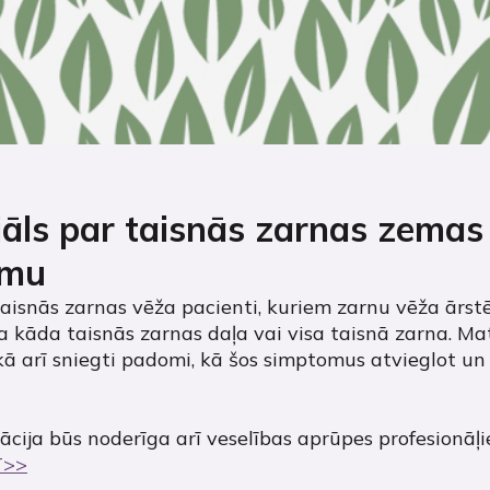
iāls par taisnās zarnas zemas
omu
aisnās zarnas vēža pacienti, kuriem zarnu vēža ārstē
ta kāda taisnās zarnas daļa vai visa taisnā zarna. M
ā arī sniegti padomi, kā šos simptomus atvieglot un
ija būs noderīga arī veselības aprūpes profesionāļie
T>>