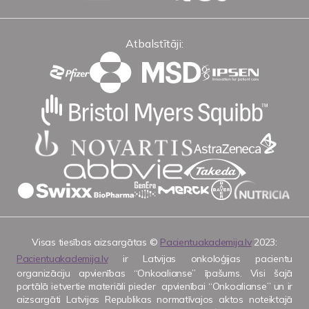
Atbalstītāji:
Visas tiesības aizsargātas ©
Pacientuakademija.lv
2023:
Pacientuakademija.lv
ir Latvijas onkoloģijas pacientu
organizāciju apvienības “Onkoalianse” īpašums. Visi šajā
portālā ietvertie materiāli pieder apvienībai “Onkoalianse” un ir
aizsargāti Latvijas Republikas normatīvajos aktos noteiktajā