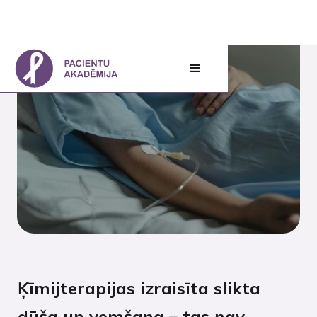
Ķīmijterapijas izraisīta slikta
dūša un vemšana – tas nav